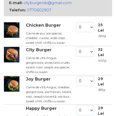
E-mail:
cityburgersb@gmail.com
Telefon:
0770602907
25
Chicken Burger
Lei
Carne de pui, sos special,
260g
cheddar, rucola, ardei copt,
sweet chilli, chiflă cu susan
32
City Burger
Lei
Carne de vită Angus,
400g
gorgonzola, prosciutto crudo,
salată, roșii, ceapă, sos special,
chiflă cu susan
29
Joy Burger
Lei
Carne de vită Angus, cheddar,
385g
gorgonzola, parmezan, salată,
roșii, ceapă crocantă, sos sour,
sweet chilli, chiflă cu susan
29
Happy Burger
Lei